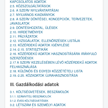
KAPCSOLATOS ADATOK
2.5. KÖZSZOLGÁLTATÁSOK
2.6. A SZERV NYILVÁNTARTÁSAI
2.7. NYILVÁNOS KIADVÁNYOK
2.8. A SZERV DÖNTÉSEI, KONCEPCIÓK, TERVEZETEK,
JAVASLATOK
2.9. DÖNTÉSHOZATAL, ÜLÉSEK
2.10. HIRDETMÉNYEK
2.11. PÁLYÁZATOK
2.12. VIZSGÁLATOK, ELLENŐRZÉSEK LISTÁJA
2.13. KÖZÉRDEKŰ ADATOK IGÉNYLÉSE
2.14.-2.15. STATISZTIKÁK
2.16. KÖZÉRDEKŰ ADATOK HASZNOSÍTÁSÁRA IRÁNYULÓ
SZERZŐDÉSEK
2.17 A SZERV KEZELÉSÉBEN LÉVŐ KÖZÉRDEKŰ ADATOK
FELHASZNÁLÁSA
2.18. KÜLÖNÖS ÉS EGYEDI KÖZZÉTÉTELI LISTA
2.19.-2.25. KÖZADATOK ÚJRAHASZNOSÍTÁSA
III. Gazdálkodási adatok
3.1. KÖLTSÉGVETÉSEK, BESZÁMOLÓK
3.1.1. SZÁMVITELI BESZÁMOLÓK
3.1.2. ÉVES KÖLTSÉGVETÉSEK
3.2. LÉTSZÁM ÉS SZEMÉLYI ADATOK