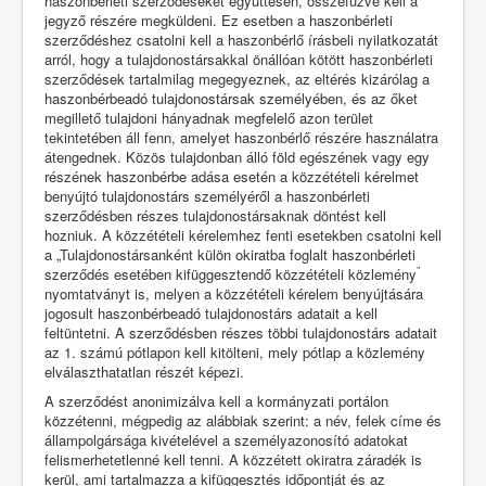
haszonbérleti szerződéseket együttesen, összefűzve kell a
jegyző részére megküldeni. Ez esetben a haszonbérleti
szerződéshez csatolni kell a haszonbérlő írásbeli nyilatkozatát
arról, hogy a tulajdonostársakkal önállóan kötött haszonbérleti
szerződések tartalmilag megegyeznek, az eltérés kizárólag a
haszonbérbeadó tulajdonostársak személyében, és az őket
megillető tulajdoni hányadnak megfelelő azon terület
tekintetében áll fenn, amelyet haszonbérlő részére használatra
átengednek. Közös tulajdonban álló föld egészének vagy egy
részének haszonbérbe adása esetén a közzétételi kérelmet
benyújtó tulajdonostárs személyéről a haszonbérleti
szerződésben részes tulajdonostársaknak döntést kell
hozniuk. A közzétételi kérelemhez fenti esetekben csatolni kell
a „Tulajdonostársanként külön okiratba foglalt haszonbérleti
”
szerződés esetében kifüggesztendő közzétételi közlemény
nyomtatványt is, melyen a közzétételi kérelem benyújtására
jogosult haszonbérbeadó tulajdonostárs adatait a kell
feltüntetni. A szerződésben részes többi tulajdonostárs adatait
az 1. számú pótlapon kell kitölteni, mely pótlap a közlemény
elválaszthatatlan részét képezi.
A szerződést anonimizálva kell a kormányzati portálon
közzétenni, mégpedig az alábbiak szerint: a név, felek címe és
állampolgársága kivételével a személyazonosító adatokat
felismerhetetlenné kell tenni. A közzétett okiratra záradék is
kerül, ami tartalmazza a kifüggesztés időpontját és az