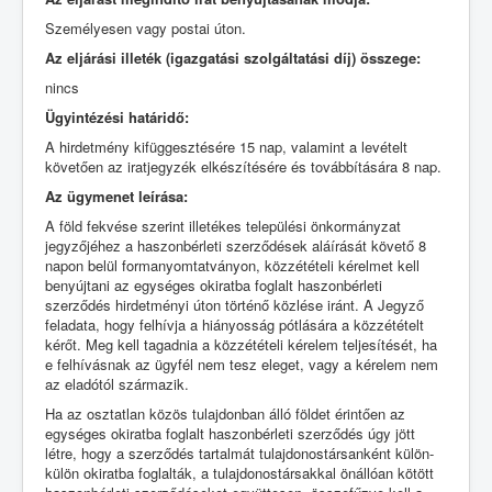
Személyesen vagy postai úton.
Az eljárási illeték (igazgatási szolgáltatási díj) összege:
nincs
Ügyintézési határidő:
A hirdetmény kifüggesztésére 15 nap, valamint a levételt
követően az iratjegyzék elkészítésére és továbbítására 8 nap.
Az ügymenet leírása:
A föld fekvése szerint illetékes települési önkormányzat
jegyzőjéhez a haszonbérleti szerződések aláírását követő 8
napon belül formanyomtatványon, közzétételi kérelmet kell
benyújtani az egységes okiratba foglalt haszonbérleti
szerződés hirdetményi úton történő közlése iránt. A Jegyző
feladata, hogy felhívja a hiányosság pótlására a közzétételt
kérőt. Meg kell tagadnia a közzétételi kérelem teljesítését, ha
e felhívásnak az ügyfél nem tesz eleget, vagy a kérelem nem
az eladótól származik.
Ha az osztatlan közös tulajdonban álló földet érintően az
egységes okiratba foglalt haszonbérleti szerződés úgy jött
létre, hogy a szerződés tartalmát tulajdonostársanként külön-
külön okiratba foglalták, a tulajdonostársakkal önállóan kötött