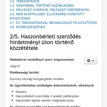
3.3. TÁMOGATÁSOK
3.4. VAGYONNAL TÖRTÉNŐ GAZDÁLKODÁS
3.5. PÁLYÁZATI KIÍRÁSOK, PÁLYÁZATI EREDMÉNYEK
3.6. NEM ALAPFELADAT ELLÁTÁSÁRA FORDÍTOTT
KIFIZETÉSEK
3.7. EU TÁMOGATÁSÁVAL MEGVALÓSULÓ FEJLESZTÉSEK
3.8. KÖZBESZERZÉSEK
2/5. Haszonbérleti szerződés
hirdetményi úton történő
közzététele
Hatáskörrel rendelkező szerv megnevezése:
Jegyző
Illetékességi terület:
Sumony község közigazgatási területe
Az ügyintézéshez szükséges dokumentumok, okmányok:
kérelem
haszonbérleti szerződés 3 eredeti példányban
képviseleti eljárás esetén meghatalmazás.
Az eljárást megindító irat benyújtásának módja: