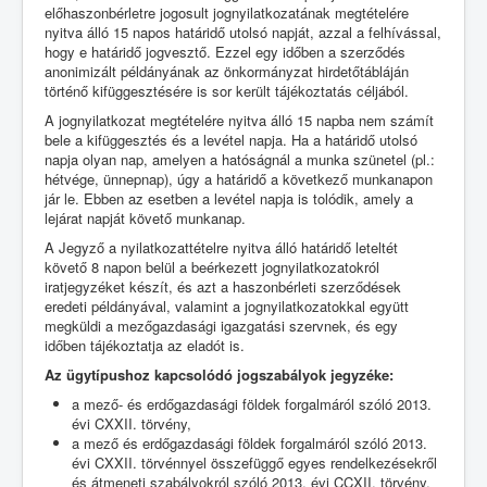
előhaszonbérletre jogosult jognyilatkozatának megtételére
nyitva álló 15 napos határidő utolsó napját, azzal a felhívással,
hogy e határidő jogvesztő. Ezzel egy időben a szerződés
anonimizált példányának az önkormányzat hirdetőtábláján
történő kifüggesztésére is sor került tájékoztatás céljából.
A jognyilatkozat megtételére nyitva álló 15 napba nem számít
bele a kifüggesztés és a levétel napja. Ha a határidő utolsó
napja olyan nap, amelyen a hatóságnál a munka szünetel (pl.:
hétvége, ünnepnap), úgy a határidő a következő munkanapon
jár le. Ebben az esetben a levétel napja is tolódik, amely a
lejárat napját követő munkanap.
A Jegyző a nyilatkozattételre nyitva álló határidő leteltét
követő 8 napon belül a beérkezett jognyilatkozatokról
iratjegyzéket készít, és azt a haszonbérleti szerződések
eredeti példányával, valamint a jognyilatkozatokkal együtt
megküldi a mezőgazdasági igazgatási szervnek, és egy
időben tájékoztatja az eladót is.
Az ügytípushoz kapcsolódó jogszabályok jegyzéke:
a mező- és erdőgazdasági földek forgalmáról szóló 2013.
évi CXXII. törvény,
a mező és erdőgazdasági földek forgalmáról szóló 2013.
évi CXXII. törvénnyel összefüggő egyes rendelkezésekről
és átmeneti szabályokról szóló 2013. évi CCXII. törvény,