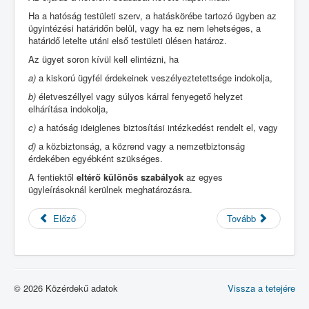
Ha a hatóság testületi szerv, a hatáskörébe tartozó ügyben az
ügyintézési határidőn belül, vagy ha ez nem lehetséges, a
határidő letelte utáni első testületi ülésen határoz.
Az ügyet soron kívül kell elintézni, ha
a)
a kiskorú ügyfél érdekeinek veszélyeztetettsége indokolja,
b)
életveszéllyel vagy súlyos kárral fenyegető helyzet
elhárítása indokolja,
c)
a hatóság ideiglenes biztosítási intézkedést rendelt el, vagy
d)
a közbiztonság, a közrend vagy a nemzetbiztonság
érdekében egyébként szükséges.
A fentiektől
eltérő különös szabályok
az egyes
ügyleírásoknál kerülnek meghatározásra.
Előző
Tovább
© 2026 Közérdekű adatok
Vissza a tetejére