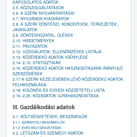
KAPCSOLATOS ADATOK
2.5. KÖZSZOLGÁLTATÁSOK
2.6. A SZERV NYILVÁNTARTÁSAI
2.7. NYILVÁNOS KIADVÁNYOK
2.8. A SZERV DÖNTÉSEI, KONCEPCIÓK, TERVEZETEK,
JAVASLATOK
2.9. DÖNTÉSHOZATAL, ÜLÉSEK
2.10. HIRDETMÉNYEK
2.11. PÁLYÁZATOK
2.12. VIZSGÁLATOK, ELLENŐRZÉSEK LISTÁJA
2.13. KÖZÉRDEKŰ ADATOK IGÉNYLÉSE
2.14.-2.15. STATISZTIKÁK
2.16. KÖZÉRDEKŰ ADATOK HASZNOSÍTÁSÁRA IRÁNYULÓ
SZERZŐDÉSEK
2.17 A SZERV KEZELÉSÉBEN LÉVŐ KÖZÉRDEKŰ ADATOK
FELHASZNÁLÁSA
2.18. KÜLÖNÖS ÉS EGYEDI KÖZZÉTÉTELI LISTA
2.19.-2.25. KÖZADATOK ÚJRAHASZNOSÍTÁSA
III. Gazdálkodási adatok
3.1. KÖLTSÉGVETÉSEK, BESZÁMOLÓK
3.1.1. SZÁMVITELI BESZÁMOLÓK
3.1.2. ÉVES KÖLTSÉGVETÉSEK
3.2. LÉTSZÁM ÉS SZEMÉLYI ADATOK