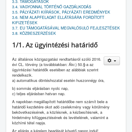
3.3. TÁMOGATÁSOK
3.4. VAGYONNAL TÖRTÉNŐ GAZDÁLKODÁS
3.5. PÁLYÁZATI KIÍRÁSOK, PÁLYÁZATI EREDMÉNYEK
3.6. NEM ALAPFELADAT ELLÁTÁSÁRA FORDÍTOTT
KIFIZETÉSEK
3.7. EU TÁMOGATÁSÁVAL MEGVALÓSULÓ FEJLESZTÉSEK
3.8. KÖZBESZERZÉSEK
1/1. Az ügyintézési határidő
Az általános közigazgatási rendtartásról szóló 2016.
évi CL. törvény (a továbbiakban: Ákr.) 50.§-a az
ügyintézési határidők esetében az alábbiak szerint
rendelkezik.
a) automatikus döntéshozatal esetén huszonnégy óra,
b) sommás eljárásban nyolc nap,
c) teljes eljárásban hatvan nap.
A napokban megállapított határidőbe nem számít bele a
határidő kezdetére okot adó cselekmény vagy körülmény
bekövetkezésének, a közlésnek, a kézbesítésnek, a
hirdetmény kifüggesztésének és levételének, valamint a
közhírré tétel napja.
Az eljárás a kérelem beadását követő napon indul!